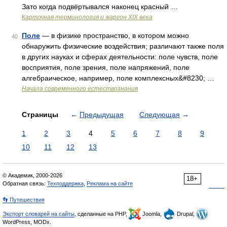
Зато когда подвёртывался наконец красный …
Карточная терминология и жаргон XIX века
Поле
— в физике пространство, в котором можно
40
обнаружить физические воздействия; различают также поля
в других науках и сферах деятельности: поле чувств, поле
восприятия, поле зрения, поле напряжений, поле
алгебраическое, например, поле комплексных&#8230; …
Начала современного естествознания
Страницы
←
Предыдущая
Следующая
→
1
2
3
4
5
6
7
8
9
10
11
12
13
© Академик, 2000-2026
18+
Обратная связь:
Техподдержка
,
Реклама на сайте
👣 Путешествия
Экспорт словарей на сайты
, сделанные на PHP,
Joomla,
Drupal,
WordPress, MODx.