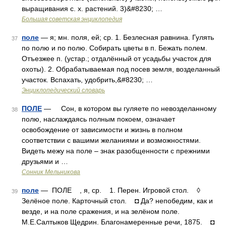
выращивания с. х. растений. 3)&#8230; …
Большая советская энциклопедия
поле
— я; мн. поля, ей; ср. 1. Безлесная равнина. Гулять
37
по полю и по полю. Собирать цветы в п. Бежать полем.
Отъезжее п. (устар.; отдалённый от усадьбы участок для
охоты). 2. Обрабатываемая под посев земля, возделанный
участок. Вспахать, удобрить,&#8230; …
Энциклопедический словарь
ПОЛЕ
— Сон, в котором вы гуляете по невозделанному
38
полю, наслаждаясь полным покоем, означает
освобождение от зависимости и жизнь в полном
соответствии с вашими желаниями и возможностями.
Видеть межу на поле – знак разобщенности с прежними
друзьями и …
Сонник Мельникова
поле
— ПОЛЕ , я, ср. 1. Перен. Игровой стол. ◊
39
Зелёное поле. Карточный стол. ◘ Да? непобедим, как и
везде, и на поле сражения, и на зелёном поле.
М.Е.Салтыков Щедрин. Благонамеренные речи, 1875. ◘