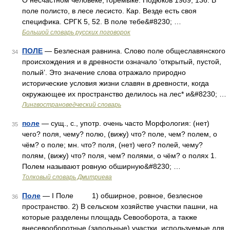
О несчастном человеке, горемыке. Подюков 1989, 136. В
поле полисто, в лесе лесисто. Кар. Везде есть своя
специфика. СРГК 5, 52. В поле тебе&#8230; …
Большой словарь русских поговорок
ПОЛЕ
— Безлесная равнина. Слово поле общеславянского
34
происхождения и в древности означало ‘открытый, пустой,
полый’. Это значение слова отражало природно
исторические условия жизни славян в древности, когда
окружающее их пространство делилось на лес* и&#8230; …
Лингвострановедческий словарь
поле
— сущ., с., употр. очень часто Морфология: (нет)
35
чего? поля, чему? полю, (вижу) что? поле, чем? полем, о
чём? о поле; мн. что? поля, (нет) чего? полей, чему?
полям, (вижу) что? поля, чем? полями, о чём? о полях 1.
Полем называют ровную обширную&#8230; …
Толковый словарь Дмитриева
Поле
— I Поле 1) обширное, ровное, безлесное
36
пространство. 2) В сельском хозяйстве участки пашни, на
которые разделены площадь Севооборота, а также
внесевооборотные (запольные) участки, используемые для